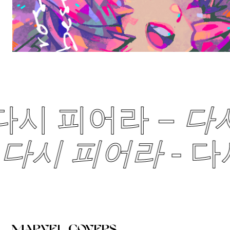
다시 피어라 –
다시
–
다시 피어라
-
다
marvel covers