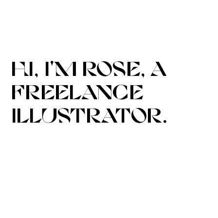
hi, i'm
rose
, a
freelance
illustrator.